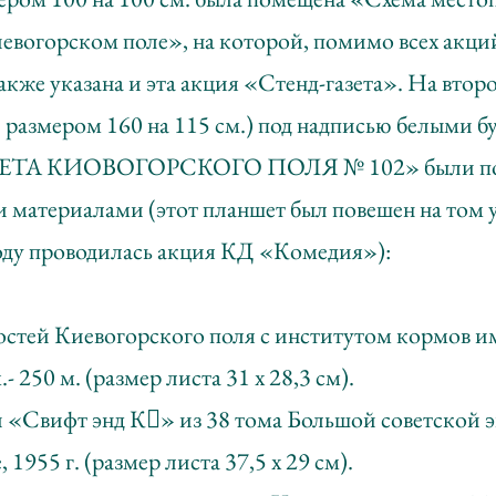
иевогорском поле», на которой, помимо всех акци
также указана и эта акция «Стенд-газета». На вто
, размером 160 на 115 см.) под надписью белыми 
ЕТА КИОВОГОРСКОГО ПОЛЯ № 102» были по
 материалами (этот планшет был повешен на том у
 году проводилась акция КД «Комедия»):
остей Киевогорского поля с институтом кормов и
.- 250 м. (размер листа 31 х 28,3 см).
и «Свифт энд К» из 38 тома Большой советской 
 1955 г. (размер листа 37,5 х 29 см).