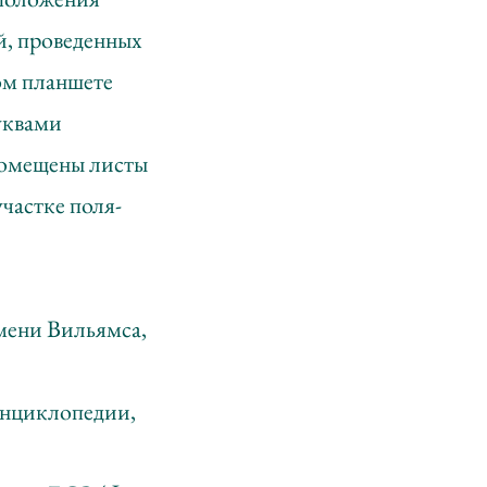
й, проведенных
ром планшете
буквами
мещены листы
частке поля-
мени Вильямса,
энциклопедии,