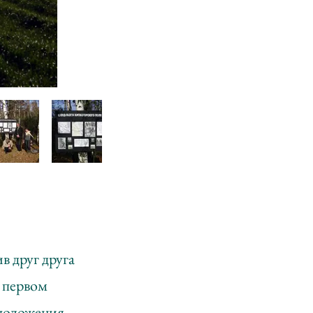
в друг друга
 первом
оположения