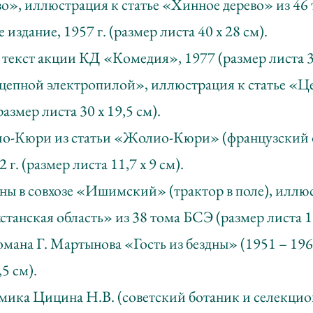
о», иллюстрация к статье «Хинное дерево» из 46
 издание, 1957 г. (размер листа 40 х 28 см).
текст акции КД «Комедия», 1977 (размер листа 36
 цепной электропилой», иллюстрация к статье «Ц
азмер листа 30 х 19,5 см).
о-Кюри из статьи «Жолио-Кюри» (французский ф
г. (размер листа 11,7 х 9 см).
ы в совхозе «Ишимский» (трактор в поле), иллюс
танская область» из 38 тома БСЭ (размер листа 10
мана Г. Мартынова «Гость из бездны» (1951 – 1961
,5 см).
мика Цицина Н.В. (советский ботаник и селекцион