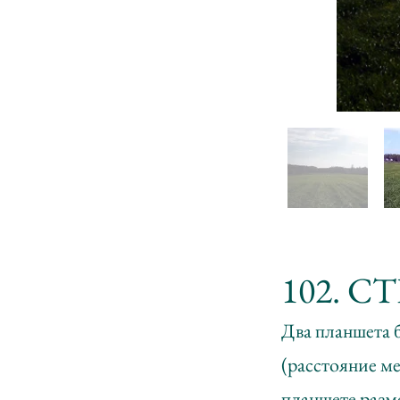
102. С
Два планшета б
(расстояние м
планшете разм