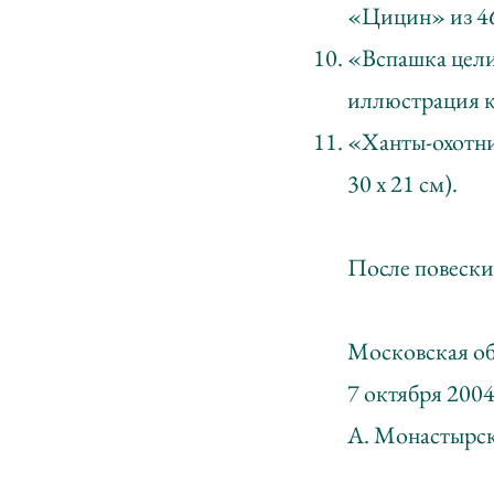
«Цицин» из 46 
«Вспашка цели
иллюстрация к 
«Ханты-охотни
30 х 21 см).
После повески
Московская об
7 октября 2004
А. Монастырск