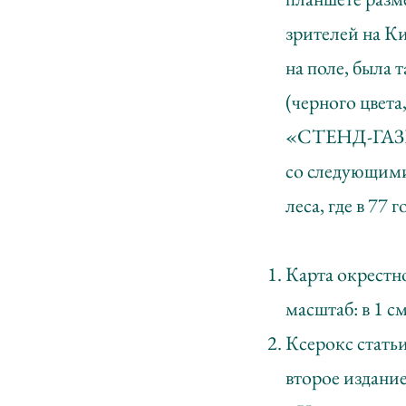
зрителей на К
на поле, была 
(черного цвета
«СТЕНД-ГАЗ
со следующими
леса, где в 77
Карта окрестн
масштаб: в 1 см
Ксерокс стать
второе издание,