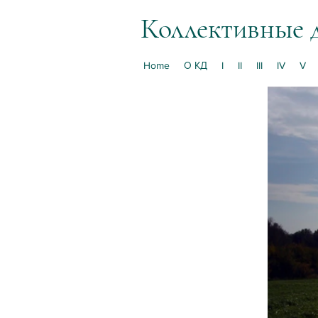
Коллективные 
Home
О КД
I
II
III
IV
V