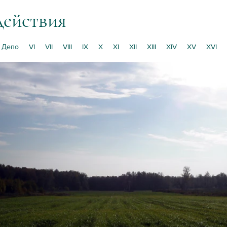
действия
Депо
VI
VII
VIII
IX
X
XI
XII
XIII
XIV
XV
XVI