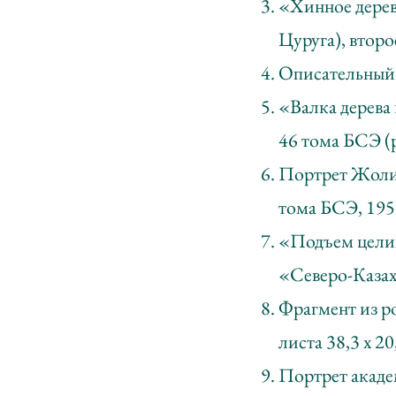
«Хинное дерев
Цуруга), второе
Описательный 
«Валка дерева
46 тома БСЭ (р
Портрет Жоли
тома БСЭ, 1952 
«Подъем целин
«Северо-Казахс
Фрагмент из ро
листа 38,3 х 20
Портрет акаде