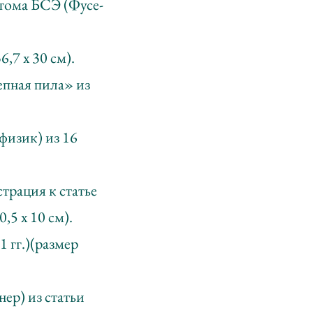
 тома БСЭ (Фусе-
,7 х 30 см).
епная пила» из
изик) из 16
трация к статье
,5 х 10 см).
 гг.)(размер
ер) из статьи