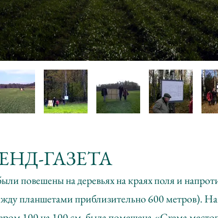
ТЕНД-ГАЗЕТА
ыли повешены на деревьях на краях поля и напроти
ежду планшетами приблизительно 600 метров). На
ером 100 на 100 см. была помещена «Схема мест