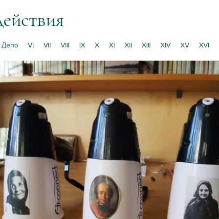
действия
Депо
VI
VII
VIII
IX
X
XI
XII
XIII
XIV
XV
XVI