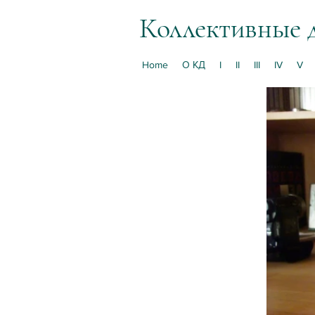
Коллективные 
Home
О КД
I
II
III
IV
V