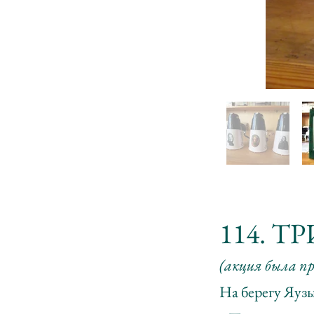
114. 
(акция была п
На берегу Яузы