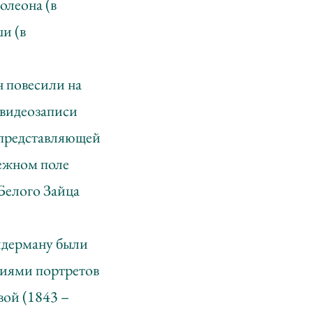
олеона (в
и (в
н повесили на
 видеозаписи
 представляющей
нежном поле
Белого Зайца
ейдерману были
фиями портретов
вой (1843 –