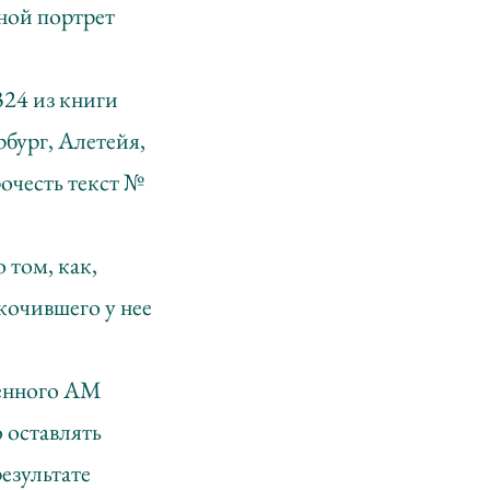
ной портрет
324 из книги
бург, Алетейя,
рочесть текст №
 том, как,
кочившего у нее
ленного АМ
 оставлять
езультате