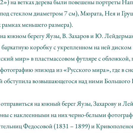
») на ветках дерева были повешены портреты Нап
под стеклом диаметром 7 см), Мюрата, Нея и Груш
 рамках меньшего размера).
на южном берегу Яузы, В. Захаров и Ю. Лейдерма
 бархатную коробку с укрепленном на ней диском
ский мир» в пластмассовом футляре с обложкой,
фотографию эпизода из «Русского мира», где в с
ей обступила возвышающегося над ними Большого 
 отправиться на южный берег Яузы, Захарову и Л
оны с наклеенными на них черно-белыми фотогра
ительниц Федосовой (1831 – 1899) и Кривополено