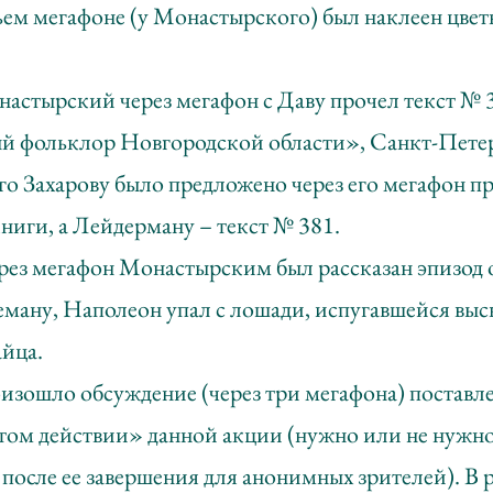
ьем мегафоне (у Монастырского) был наклеен цвет
астырский через мегафон с Даву прочел текст № 
 фольклор Новгородской области», Санкт-Петер
го Захарову было предложено через его мегафон п
книги, а Лейдерману – текст № 381.
рез мегафон Монастырским был рассказан эпизод о
ману, Наполеон упал с лошади, испугавшейся выс
айца.
оизошло обсуждение (через три мегафона) постав
стом действии» данной акции (нужно или не нужно
после ее завершения для анонимных зрителей). В р