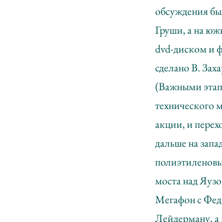
обсуждения был
Груши, а на ю
dvd-диском и ф
сделано В. Зах
(Важными этап
технического м
акции, и перех
дальше на запа
полиэтиленовы
моста над Яуз
Мегафон с Федо
Лейдерману, а