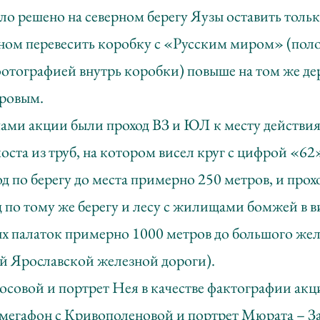
о решено на северном берегу Яузы оставить тольк
жном перевесить коробку с «Русским миром» (пол
отографией внутрь коробки) повыше на том же дер
аровым.
ами акции были проход ВЗ и ЮЛ к месту действия
оста из труб, на котором висел круг с цифрой «6
од по берегу до места примерно 250 метров, и прох
д по тому же берегу и лесу с жилищами бомжей в в
х палаток примерно 1000 метров до большого же
ой Ярославской железной дороги).
совой и портрет Нея в качестве фактографии акц
 мегафон с Кривополеновой и портрет Мюрата – За