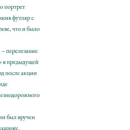
о портрет
ожив футляр с
еве, что и было
 – перелезание
2» в предыдущей
од после акции
иде
лезнодорожного
ии был вручен
харову.