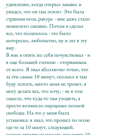
удивление, когда открыл занавес и
увидел, что он там лежит. Это была
странная поза, ракурс - мне даже стало
немножко смешно. Потом я сделал
все, что полагалось - это было
интересно, любопытно, ну и лег в эту
яму.
В яме я опять же себя почувствовал - и
в еще большей степени - оторванным
от всего. Я знал абсолютно точно, что
за эти самые 10 минут, сколько я там
буду лежать, никто меня не тронет, я
могу делать все, что хочу, - не в том
смысле, что куда-то там уходить, а
просто возникло ощущение полной
свободы. На это у меня была
установка: я знал, что прошел по полю
где-то за 10 минут, следующий,
значит, придет не раньше, чем через 10