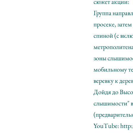
сюжет акции:
Группа направл
просеке, затем
спиной (с вкл
метрополитена")
зоны слышимос
мобильному те
веревку к дере
Дойдя до Высок
слышимости" в 
(предваритель
YouTube:
http