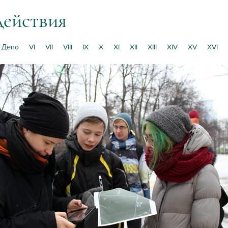
действия
Депо
VI
VII
VIII
IX
X
XI
XII
XIII
XIV
XV
XVI