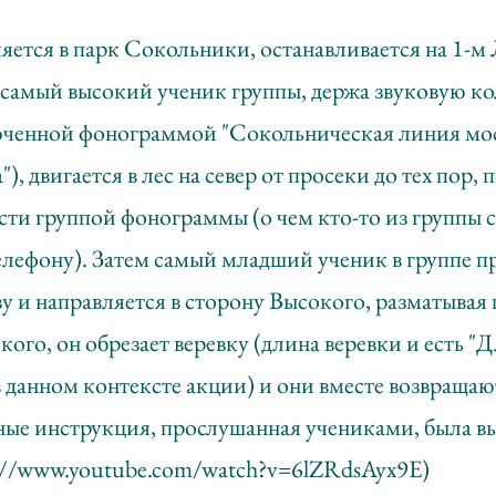
яется в парк Сокольники, останавливается на 1-м
 самый высокий ученик группы, держа звуковую кол
юченной фонограммой "Сокольническая линия мо
, двигается в лес на север от просеки до тех пор, 
ти группой фонограммы (о чем кто-то из группы 
лефону). Затем самый младший ученик в группе п
ву и направляется в сторону Высокого, разматывая 
ого, он обрезает веревку (длина веревки и есть "
данном контексте акции) и они вместе возвращают
ные инструкция, прослушанная учениками, была 
://www.youtube.com/watch?v=6lZRdsAyx9E)