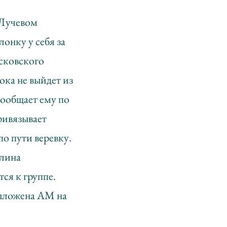
 Лучевом
онку у себя за
сковского
пока не выйдет из
сообщает ему по
ривязывает
по пути веревку.
Длина
ся к группе.
выложена АМ на