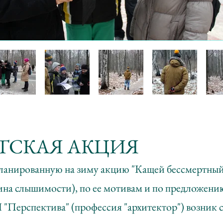
ДЕТСКАЯ АКЦИЯ
ланированную на зиму акцию "Кащей бессмертны
ина слышимости), по ее мотивам и по предложению
"Перспектива" (профессия "архитектор") возник