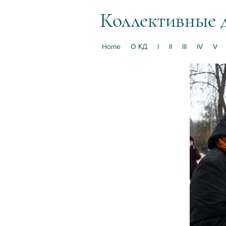
Коллективные 
Home
О КД
I
II
III
IV
V