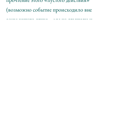
(возможно событие происходило вне
зоны нашего слуха – мы не слышали и
не видели, что делал Кузькин в лесу).
Но отчетливо в какой-то момент для
меня возникли две пересекающиеся
линии. Первая – просека по которой
мы пришли на место акции. Ей
соответсвовал наш путь и визуально-
пространственное измерение. Вторая
линия возникала на отрезке от белого
кролика до Кощея бессмертного и она
была перпендикулярна просеке. И эту
линию можно описывать во
временном измерении.