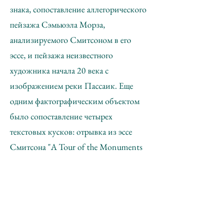
знака, сопоставление аллегорического
пейзажа Сэмьюэла Морза,
анализируемого Смитсоном в его
эссе, и пейзажа неизвестного
художника начала 20 века с
изображением реки Пассаик. Еще
одним фактографическим объектом
было сопоставление четырех
текстовых кусков: отрывка из эссе
Смитсона "A Tour of the Monuments
of Passaic, New Jersey", отрывка из
комментария А. Монастырского к
акции "5 лозунгов (Bagan)", а также
переводов этих двух отрывков на