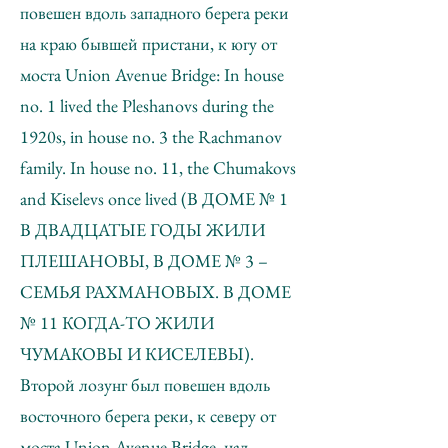
повешен вдоль западного берега реки
на краю бывшей пристани, к югу от
моста Union Avenue Bridge: In house
no. 1 lived the Pleshanovs during the
1920s, in house no. 3 the Rachmanov
family. In house no. 11, the Chumakovs
and Kiselevs once lived (В ДОМЕ № 1
В ДВАДЦАТЫЕ ГОДЫ ЖИЛИ
ПЛЕШАНОВЫ, В ДОМЕ № 3 –
СЕМЬЯ РАХМАНОВЫХ. В ДОМЕ
№ 11 КОГДА-ТО ЖИЛИ
ЧУМАКОВЫ И КИСЕЛЕВЫ).
Второй лозунг был повешен вдоль
восточного берега реки, к северу от
моста Union Avenue Bridge, над