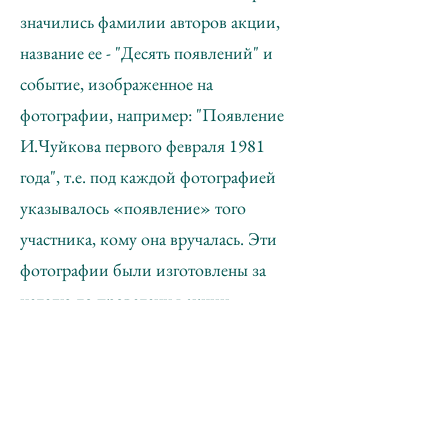
значились фамилии авторов акции,
название ее - "Десять появлений" и
событие, изображенное на
фотографии, например: "Появление
И.Чуйкова первого февраля 1981
года", т.е. под каждой фотографией
указывалось «появление» того
участника, кому она вручалась. Эти
фотографии были изготовлены за
неделю до проведения акции:
устроители акции снимались в
"полосе неразличения" по тем же
направлениями, по которым во время
акции были направлены участники и