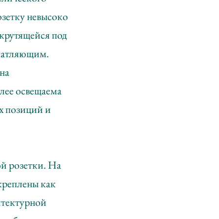
розетку невысоко
 крутящейся под
ечатляющим.
она
олее освещаема
ых позиций и
ой розетки. На
акреплены как
хитектурной