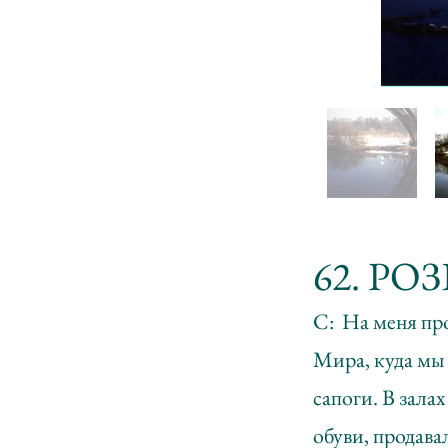
62. РО
С: На меня про
Мира, куда мы 
сапоги. В зала
обуви, продава