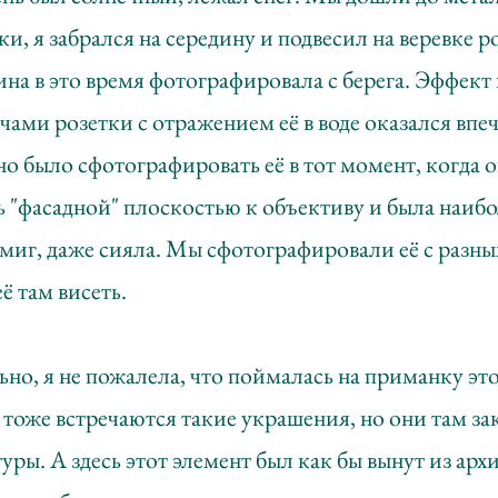
рки, я забрался на середину и подвесил на веревке 
ина в это время фотографировала с берега. Эффект
ами розетки с отражением её в воде оказался вп
о было сфотографировать её в тот момент, когда 
 "фасадной" плоскостью к объективу и была наиб
 миг, даже сияла. Мы сфотографировали её с разн
ё там висеть.
но, я не пожалела, что поймалась на приманку эт
, тоже встречаются такие украшения, но они там з
туры. А здесь этот элемент был как бы вынут из ар