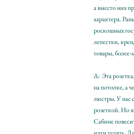
а вместо них п
характера. Ран
роскошных госу
лепестки, крен
товары, более
А: Эта розетка
на потолке, а 
люстры. У нас 
розеткой. Но я
Сабине повесит
идти гулять. Д