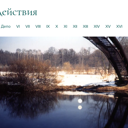
действия
Депо
VI
VII
VIII
IX
X
XI
XII
XIII
XIV
XV
XVI