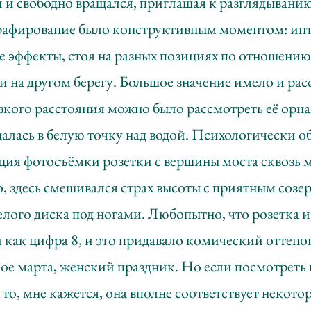
и свободно вращался, приглашая к разглядыванию 
рафирование было конструктивным моментом: ин
е эффекты, стоя на разных позициях по отношению
 и на другом берегу. Большое значение имело и рас
зкого расстояния можно было рассмотреть её орна
алась в белую точку над водой. Психологически 
иция фотосъёмки розетки с вершины моста сквозь 
, здесь смешивался страх высоты с приятным соз
лого диска под ногами. Любопытно, что розетка и
 как цифра 8, и это придавало комический оттено
ое марта, женский праздник. Но если посмотреть 
, то, мне кажется, она вполне соответствует некот