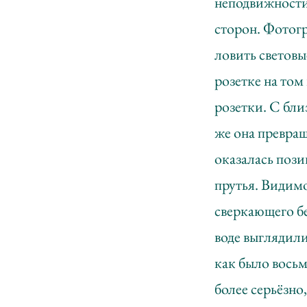
неподвижности 
сторон. Фотог
ловить световы
розетке на том
розетки. С бли
же она превращ
оказалась поз
прутья. Видимо
сверкающего бе
воде выглядили
как было восьм
более серьёзно