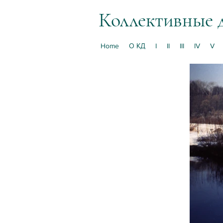
Коллективные 
Home
О КД
I
II
III
IV
V