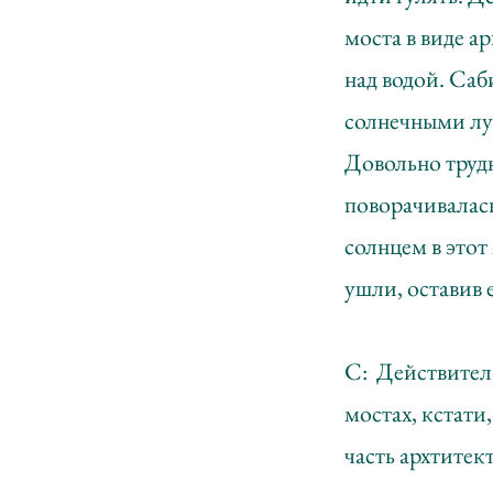
моста в виде а
над водой. Саб
солнечными луч
Довольно трудн
поворачивалась
солнцем в этот
ушли, оставив е
С: Действитель
мостах, кстати
часть архтитек