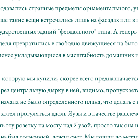
родавались странные предметы орнаментального, 
ьше такие вещи встречались лишь на фасадах или в
дарственных зданий "феодального" типа. А теперь 
деля превратились в свободно движущиеся на быт
-менее укладывающиеся в масштабность домашних и
, которую мы купили, скорее всего предназначаетс
через центральную дырку в ней, видимо, пропускает
сначала не было определенного плана, что делать с
 хотел прогуляться вдоль Яузы и в качестве развл
ь эту розетку на мосту над Яузой, просто так она н
ень был солнечный, лежал снег. Мы дошли до мета