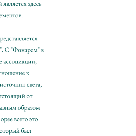
 является здесь
ементов.
редставляется
". С "Фонарем" в
е ассоциации,
отношение к
источник света,
отстоящий от
 равным образом
орее всего это
который был