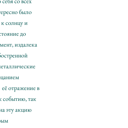
себя со всех
тересно было
 к солнцу и
стояние до
мент, издалека
обостренной
металлические
ерцанием
 её отражение в
к событию, так
на эту акцию
орым