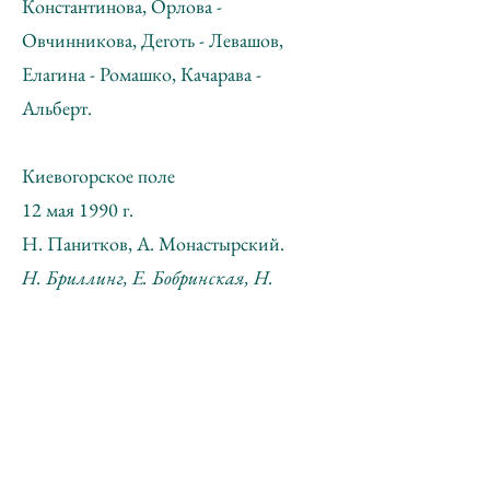
Константинова, Орлова -
Овчинникова, Деготь - Левашов,
Елагина - Ромашко, Качарава -
Альберт.
Киевогорское поле
12 мая 1990 г.
Н. Панитков, А. Монастырский.
Н. Бриллинг, Е. Бобринская, Н.
Тамручи, А. Филиппов, А. Альчук, М.
Рыклин,
С. Кусков, С.Рид, Е. Нестерова, А.
Обухова, И. Бакштейн, М.
Константинова,
М. Орлова, Ю. Овчинникова, Е.