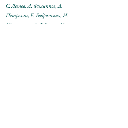
С. Летов, А. Филиппов, А.
Петрелли, Е. Бобринская, Н.
Шептулин, А. Тобашов, М.
Чуйкова, Т. Антошина, Е.
Нестерова, И. Чацкин, А. Панов, М.
Сидлин,
В. Софронов, В. Митурич-
Хлебникова, М. Перчихина, Ю.
Лейдерман, О. Саркисян, М.
Константинова, С. Ануфриев,
Перцы, Н. Палажченко, Ю,
Овчинникова.