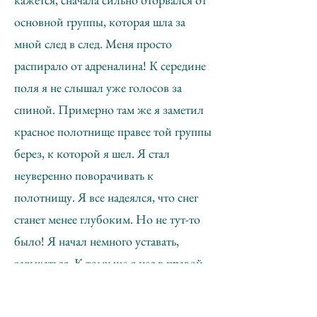
основной группы, которая шла за
мной след в след. Меня просто
распирало от адреналина! К середине
поля я не слышал уже голосов за
спиной. Примерно там же я заметил
красное полотнище правее той группы
берез, к которой я шел. Я стал
неуверенно поворачивать к
полотнищу. Я все надеялся, что снег
станет менее глубоким. Но не тут-то
было! Я начал немного уставать,
задыхаться. К тому же я нес в правой
руке конверт с документацией.
Появилась мысль, а не посмотреть ли,