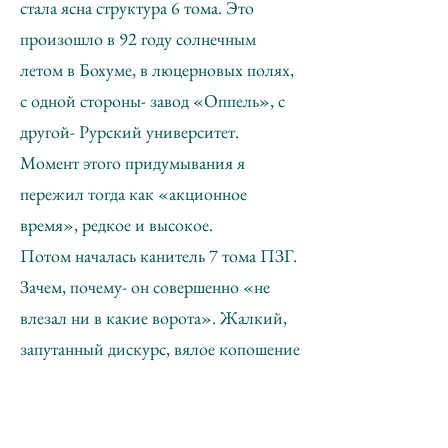
стала ясна структура 6 тома. Это
произошло в 92 году солнечным
летом в Бохуме, в люцерновых полях,
с одной стороны- завод «Оппель», с
другой- Рурский университет.
Момент этого придумывания я
пережил тогда как «акционное
время», редкое и высокое.
Потом началась канитель 7 тома ПЗГ.
Зачем, почему- он совершенно «не
влезал ни в какие ворота». Жалкий,
запутанный дискурс, вялое копошение
на всех уровнях. Единственное, чего
там удалось дробиться- это
сформулировать взгляд на всю