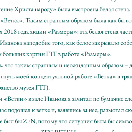
ние Христа народу» была выстроена белая стена,
 «Ветка». Таким странным образом была как бы во
я 2018 года акции «Размеры»: эта белая стена час
Иванова наподобие того, как белое закрывало со
х больших картин ГТГ в работе «Размеры».
ь, что таким странным и неожиданным образом – д
н путь моей концептуальной работе «Ветка» в тр
ранство музея ГТГ).
 «Ветки» в зале Иванова я зачитал по бумажке сл
ас подошел к ветке и, взявшись за нее, размотал с
не был бы ZEN, потому что ситуация была бы симв