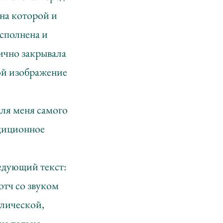
 на которой и
сполнена и
тично закрывала
бой изображение
ля меня самого
адиционное
едующий текст:
котч со звуком
олической,