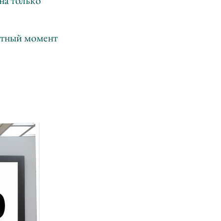
на только
естный момент