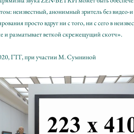
Прямизна звука ZEN-ВЕТКИ может быть обеспече
том: неизвестный, анонимный зритель без видео-и
ования просто вдруг ни с того, ни с сего в неизв
ке и разматывает веткой скрежещущий скотч».
020, ГТГ,
при участии М. Сумниной