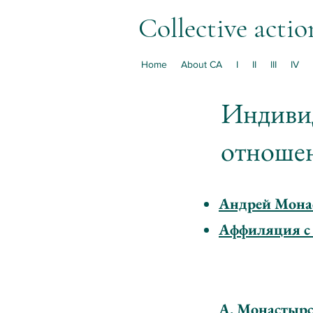
Collective actio
Home
About CA
I
II
III
IV
Индиви
отношен
Андрей Мона
Аффиляция с
А. Монастыр