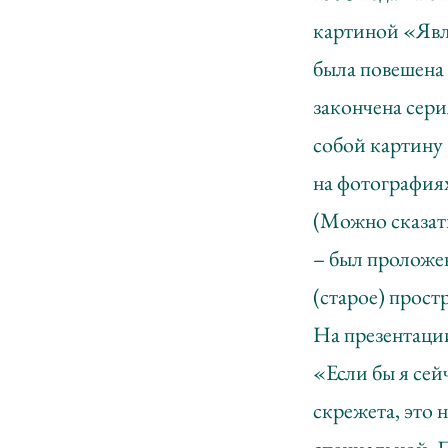
картиной «Явле
была повешена
закончена сери
собой картину 
на фотография
(Можно сказат
– был проложе
(старое) прост
На презентации
«Если бы я сейч
скрежета, это 