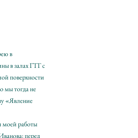
рею в
ны в залах ГТГ с
елой поверхности
о мы тогда не
ну «Явление
я моей работы
Иванова: перед