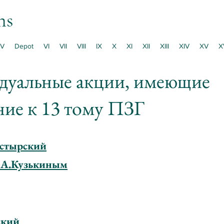
ns
V
Depot
VI
VII
VIII
IX
X
XI
XII
XIII
XIV
XV
X
дуальные акции, имеющие
ие к 13 тому ПЗГ
стырский
 А.Кузькиным
ский