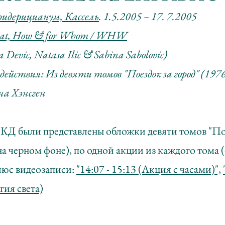
идерицианум, Кассель
.
1.5.2005 –
17. 7.2005
t, How & for Whom / WHW
a Devic, Natasa Ilic & Sabina Sabolovic)
ействия: Из девяти томов "Поездок за город" (1976
на Хэнсген
КД были представлены обложки девяти томов "Пое
а черном фоне), по одной акции из каждого тома 
люс видеозаписи:
"14:07 - 15:13 (Акция с часами)",
гия света)