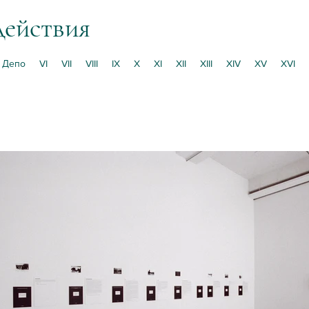
действия
Депо
VI
VII
VIII
IX
X
XI
XII
XIII
XIV
XV
XVI