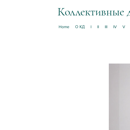
Коллективные 
Home
О КД
I
II
III
IV
V