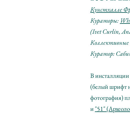
Кунстхалле Фр
Кураторы:
Wha
(Ivet Curlin, An
Коллективные д
Куратор: Саби
В инсталляции 
(белый шрифт н
фотография) п
и
"51" (Археоло