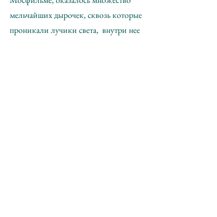
мельчайших дырочек, сквозь которые
проникали лучики света, внутри нее
создалась именно темнота, а не тьма,
что-то инопланетное. В акции же
2020 года использовалась для
внешнего покрытия черная
полиэтиленовая пленка, создающая
именно тьму – вполне миметично
нынешнему жесткачу положения дел в
общественно-политическом
менталитете. (Мне эта акция,
историческая реконструкция нашей
акции 1980 года в 2020 году
напомнила по атмосфере скорее