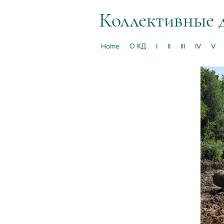
Коллективные 
Home
О КД
I
II
III
IV
V