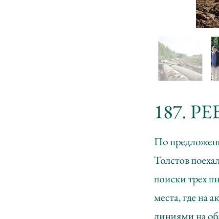
187. Р
По предложен
Толстов поехал
поиски трех пн
места, где на 
линиями на обл