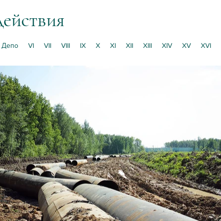
действия
Депо
VI
VII
VIII
IX
X
XI
XII
XIII
XIV
XV
XVI