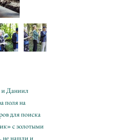
 и Даниил
а поля на
ров для поиска
тик» с золотыми
, не нашли и