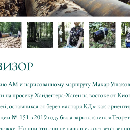
ЕВИЗОР
ию АМ и нарисованному маршруту Макар Ушаков
и на просеку Хайдеггера-Хаген на востоке от Киов
ей, оставшихся от берез «алтаря КД» как ориенти
акции № 151 в 2019 году была зарыта книга «Теоре
ожке. Но пни эти они не нашли и, соответственно