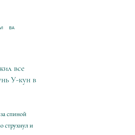
VI
BA
жил все
унь У-кун в
 за спиной
о струхнул и