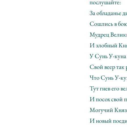
послушайте:
За обладанье 
Сошлись в бою,
Мудрец Велики
И злобный Кня
У Сунь У-куна
Свой веер так
Что Сунь У-ку
Тут гнев его в
И посох свой п
Могучий Князь
И новый поеди