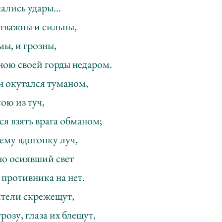
пались удары…
тважны и сильны,
ы, и грозны,
ною своей горды недаром.
н окутался туманом,
ою из туч,
я взять врага обманом;
ему вдогонку луч,
но осиявший свет
 противника на нет.
тели скрежещут,
розу, глаза их блещут,