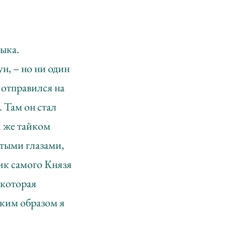
быка.
ун, – но ни один
 отправился на
. Там он стал
Я же тайком
стыми глазами,
лик самого Князя
 которая
аким образом я