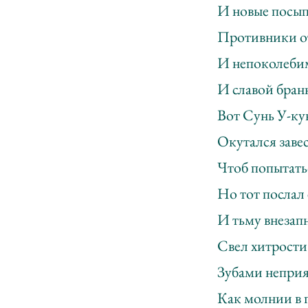
И новые посы
Противники о
И непоколебим
И славой бран
Вот Сунь У-ку
Окутался завес
Чтоб попытатьс
Но тот послал 
И тьму внезап
Свел хитрости
Зубами неприя
Как молнии в г