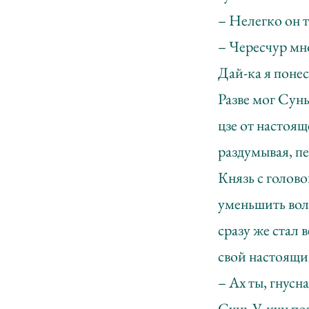
– Нелегко он 
– Чересчур мно
Дай-ка я понес
Разве мог Сун
цзе от настоящ
раздумывая, п
Князь с голово
уменьшить вол
сразу же стал
свой настоящий
– Ах ты, гнусн
Сунь У-кун по