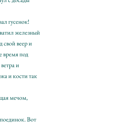
вал гусенок!
хватил железный
д свой веер и
е время под
ветра и
ожа и кости так
ащая мечом,
 поединок. Вот