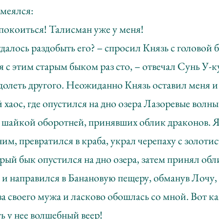
смеялся:
спокоиться! Талисман уже у меня!
удалось раздобыть его? – спросил Князь с головой 
я с этим старым быком раз сто, – отвечал Сунь У-к
одолеть другого. Неожиданно Князь оставил меня и
хаос, где опустился на дно озера Лазоревые волны
й шайкой оборотней, принявших облик драконов. 
ним, превратился в краба, украл черепаху с золоти
рый бык опустился на дно озера, затем принял об
а и направился в Банановую пещеру, обманув Лочу,
за своего мужа и ласково обошлась со мной. Вот к
ь у нее волшебный веер!