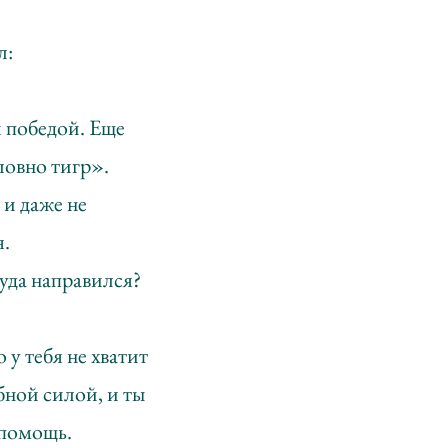
л:
й победой. Еще
ловно тигр».
 и даже не
я.
куда направился?
 у тебя не хватит
бной силой, и ты
 помощь.