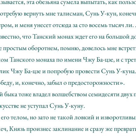
ывается, эта обезьяна сумела выпытать, как польз
отребую вернуть мне талисман, Сунь У-кун, конечн
ером, и меня унесет отсюда за сто восемь тысяч ли. 
звестно, что Танский монах ждет его на большой до
е простым оборотнем, помню, довелось мне встрет
ом Танского монаха по имени Чжу Ба-цзе, и с тр
лик Чжу Ба-цзе и попробую провести Сунь У-куна.
беду, и, конечно, забыл о предосторожности».
ой быка тоже владел волшебством семидесяти двух 
кусстве не уступал Сунь У-куну.
его телом, но зато не такой ловкий и изворотливы
еч, Князь произнес заклинание и сразу же преврат