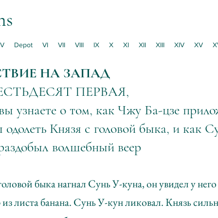
ns
V
Depot
VI
VII
VIII
IX
X
XI
XII
XIII
XIV
XV
X
ТВИЕ НА ЗАПАД
ЕСТЬДЕСЯТ ПЕРВАЯ,
вы узнаете о том, как Чжу Ба-цзе прило
 одолеть Князя с головой быка, и как С
 раздобыл волшебный веер
головой быка нагнал Сунь У-куна, он увидел у него
из листа банана. Сунь У-кун ликовал. Князь сильн