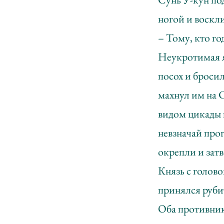
ногой и воскл
– Тому, кто го
Неукротимая яр
посох и бросил
махнул им на С
видом цикады 
невзначай прог
окрепли и затв
Князь с голово
принялся руби
Оба противника