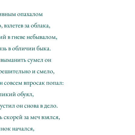
дивным опахалом
 взлетев за облака,
й в гневе небывалом,
зь в обличии быка.
 выманить сумел он
 решительно и смело,
н совсем впросак попал:
еликий обуял,
устил он снова в дело.
 скорей за меч взялся,
нок начался,