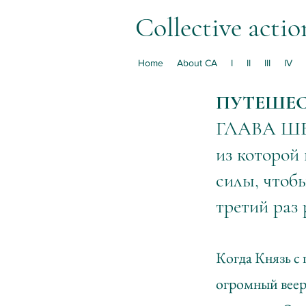
Collective actio
Home
About CA
I
II
III
IV
ПУТЕШЕС
ГЛАВА Ш
из которой 
силы, чтобы
третий раз
Когда Князь с 
огромный веер 