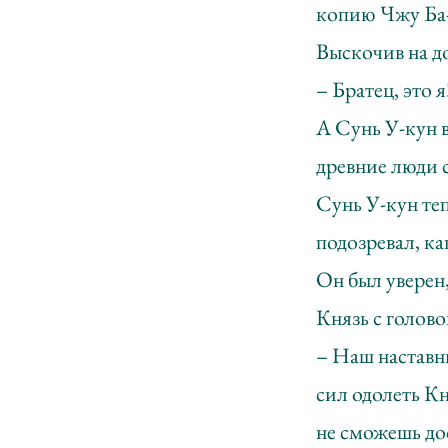
копию Чжу Ба-
Выскочив на до
– Братец, это я
А Сунь У-кун 
древние люди 
Сунь У-кун теп
подозревал, к
Он был уверен,
Князь с голово
– Наш наставни
сил одолеть К
не сможешь дос