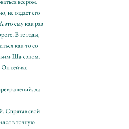
оваться веером.
о, не отдаст его
А это ему как раз
роге. В те годы,
иться как-то со
етьим-Ша-сэном.
 Он сейчас
превращений, да
й. Спрятав свой
ился в точную