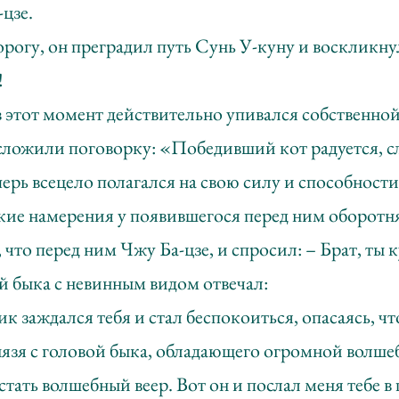
цзе.
рогу, он преградил путь Сунь У-куну и воскликну
!
в этот момент действительно упивался собственно
сложили поговорку: «Победивший кот радуется, с
ерь всецело полагался на свою силу и способности
акие намерения у появившегося перед ним оборотн
 что перед ним Чжу Ба-цзе, и спросил: – Брат, ты 
й быка с невинным видом отвечал:
к заждался тебя и стал беспокоиться, опасаясь, что
нязя с головой быка, обладающего огромной волше
тать волшебный веер. Вот он и послал меня тебе в