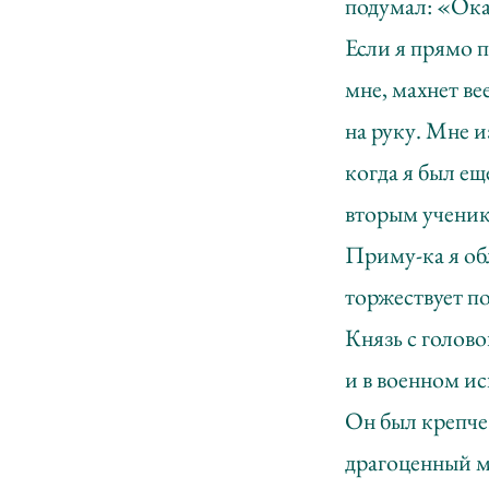
подумал: «Оказ
Если я прямо п
мне, махнет ве
на руку. Мне и
когда я был ещ
вторым ученик
Приму-ка я об
торжествует по
Князь с голов
и в военном ис
Он был крепче 
драгоценный м