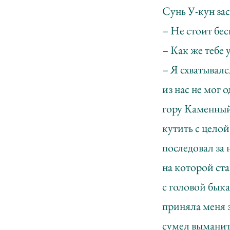
Сунь У-кун за
– Не стоит бе
– Как же тебе 
– Я схватывалс
из нас не мог 
гору Каменный 
кутить с цело
последовал за 
на которой ста
с головой бык
приняла меня 
сумел выманит