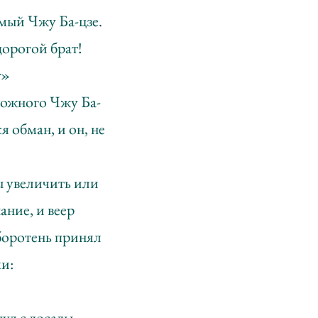
имый Чжу Ба-цзе.
дорогой брат!
r»
ложного Чжу Ба-
я обман, и он, не
бы увеличить или
ание, и веер
оборотень принял
ми:
ул с досады