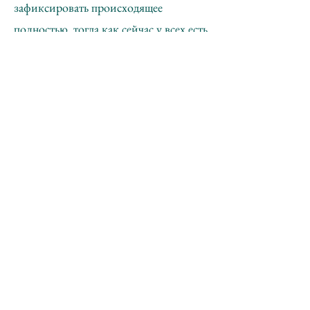
зафиксировать происходящее
полностью, тогда как сейчас у всех есть
разнообразные девайсы, позволяющие
записывать видео и делать
неограниченное количество
фотографий: неизбежная дань
современности. И вовсе не пытаясь
критериально оценить эти изменения,
но учитывая тот факт, что раньше все
было по-другому. Интересно было
рассматривать участников акции во
время ожидания чего-то, еще не всем
известно чего. Некоторые много
фотографируют, в основном на
цифру, кто-то мирно беседует, другие