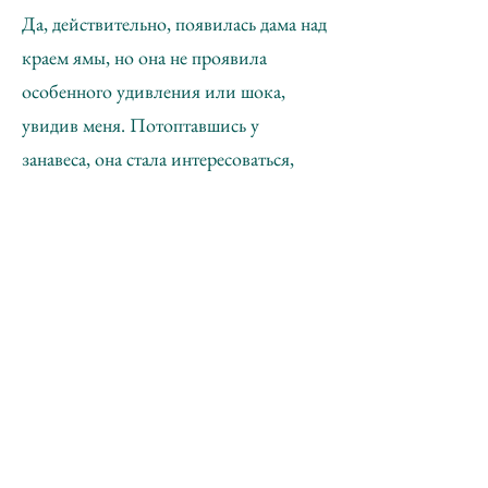
Да, действительно, появилась дама над
краем ямы, но она не проявила
особенного удивления или шока,
увидив меня. Потоптавшись у
занавеса, она стала интересоваться,
стоит ли расправить занавес. Я
говорю: если хотите - расправьте
занавес - я не знал ее имени - она стала
расправлять его. Я говорю: надо,
видимо, развязать его (занавес был
завязан узлом), но можно, видимо, и
не завязывать - пусть он так будет
висеть; нет, она педантично исполнила
все, что было предписано (на занавесе