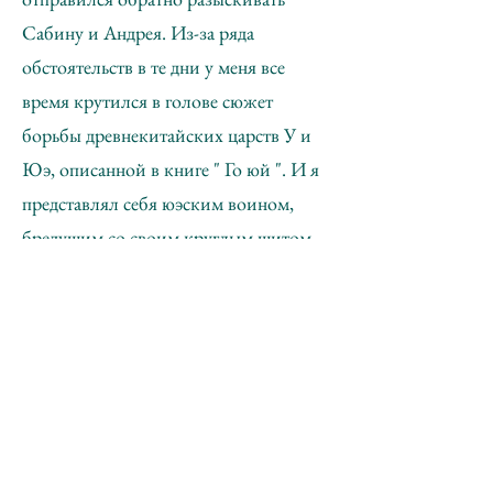
Сабину и Андрея. Из-за ряда
обстоятельств в те дни у меня все
время крутился в голове сюжет
борьбы древнекитайских царств У и
Юэ, описанной в книге " Го юй ". И я
представлял себя юэским воином,
бредущим со своим круглым щитом
на спине. За несколько дней до акции
мне пришел в голову сюжет странного
видеофильма, в котором должна была
фигурировать девушка в " Юэской
шапочке ", в то время как я за кадром
читаю отрывок из "Го юй".
Замечательно совпадение этой идеи с