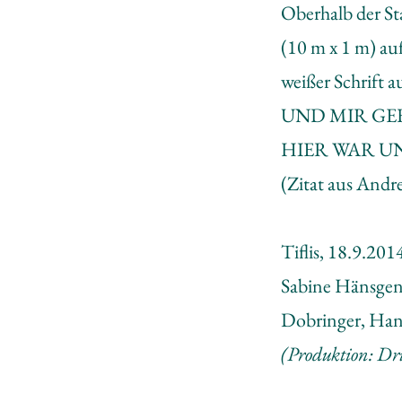
Oberhalb der S
(10 m x 1 m) au
weißer Schrif
UND MIR GEF
HIER WAR UN
(Zitat aus Andr
Tiflis, 18.9.201
Sabine Hänsgen,
Dobringer, Hans
(Produktion: D