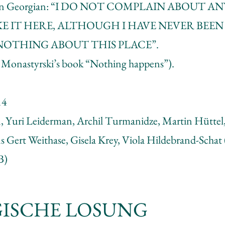
ters in Georgian: “I DO NOT COMPLAIN ABOUT
KE IT HERE, ALTHOUGH I HAVE NEVER BEE
OTHING ABOUT THIS PLACE”.
 Monastyrski’s book “Nothing happens”).
14
 Yuri Leiderman, Archil Turmanidze, Martin Hüttel,
 Gert Weithase, Gisela Krey, Viola Hildebrand-Schat
B)
ISCHE LOSUNG