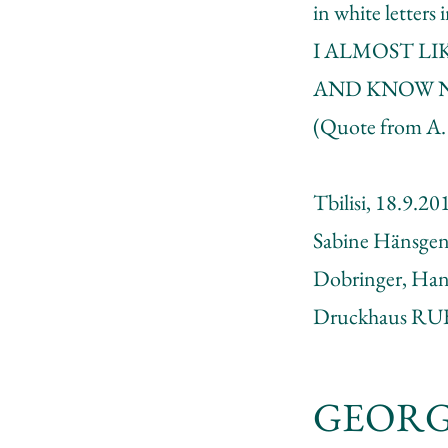
in white let
I ALMOST LI
AND KNOW N
(Quote from A.
Tbilisi, 18.9.20
Sabine Hänsgen,
Dobringer, Hans
Druckhaus RU
GEORG