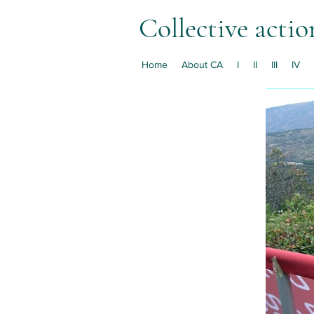
Collective actio
Home
About CA
I
II
III
IV