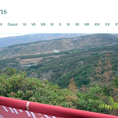
ns
V
Depot
VI
VII
VIII
IX
X
XI
XII
XIII
XIV
XV
X