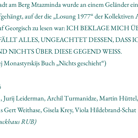
tadt am Berg Mtazminda wurde an einem Geländer ein
fgehängt, auf der die „Losung 1977“ der Kollektiven 
t auf Georgisch zu lesen war: ICH BEKLAGE MIC
ÄLLT ALLES, UNGEACHTET DESSEN, DASS 
D NICHTS ÜBER DIESE GEGEND WEISS.
ej Monastyrskijs Buch „Nichts geschieht“)
4
 Jurij Leiderman, Archil Turmanidze, Martin Hüttel,
 Gert Weithase, Gisela Krey, Viola Hildebrand-Schat
ruckhaus RUB)