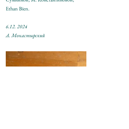
Ethan Bien.
6.12. 2024
А. Монастырский
* В 1977 году во Flash Art c нашей
публикацией там (и на обложке!) и с
нонконформистами на
венецианской биеннале 1977 года мы тоже
были в изоляции от Большого мира культуры