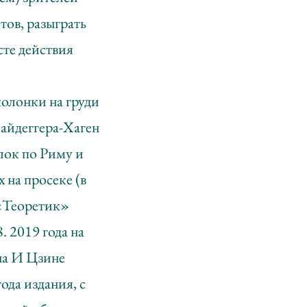
тов, разыграть
сте действия
олонки на груди
Хайдеггера-Хаген
лок по Риму и
 на просеке (в
«Теоретик»
. 2019 года на
 на И Цзине
ода издания, с