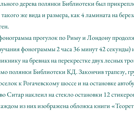
ального дерева полянки Библиотеки был прикрепл
акого же вида и размера, как 4 ламината на берез
ген.
фонограмма прогулок по Риму и Лондону продолж
вучания фонограммы 2 часа 36 минут 42 секунды) 
икнику на бревнах на перекрестке двух лесных тр
мо полянки Библиотеки КД. Закончив трапезу, гр
оселок к Рогачевскому шоссе и на остановке автобу
во Ситар наклеил на стекло остановки 12 стикеров
каждом из них изображена обложка книги «Теорети