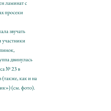
ен ламинат с
ах просеки
ала звучать
и участники
опинок,
уппа двинулась
са № 23 в
 (также, как и на
к») (см. фото).