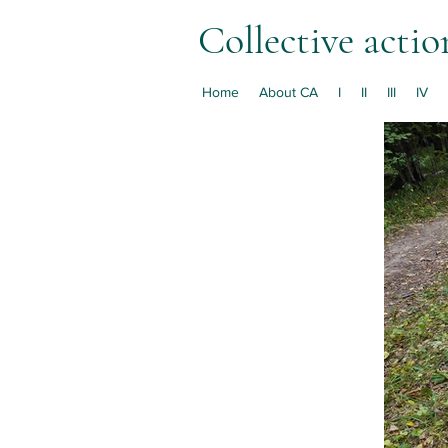
Collective actio
Home
About CA
I
II
III
IV