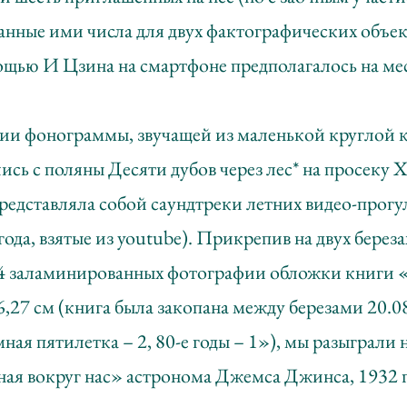
нные ими числа для двух фактографических объек
ощью И Цзина на смартфоне предполагалось на ме
ии фонограммы, звучащей из маленькой круглой к
сь с поляны Десяти дубов через лес* на просеку 
редставляла собой саундтреки летних видео-прогу
ода, взятые из youtubе). Прикрепив на двух березах
4 заламинированных фотографии обложки книги 
6,27 см (книга была закопана между березами 20.08
ая пятилетка – 2, 80-е годы – 1»), мы разыграли
ая вокруг нас» астронома Джемса Джинса, 1932 г