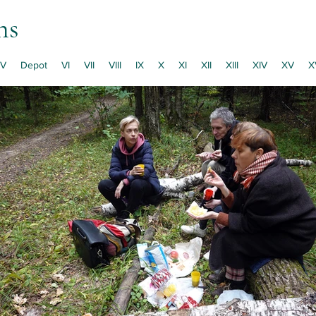
ns
V
Depot
VI
VII
VIII
IX
X
XI
XII
XIII
XIV
XV
X