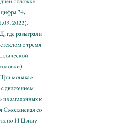
адней обложке
 цифра 34,
.09. 2022).
Д, где разыграли
стеклом с тремя
таллической
 головки)
 «Три монаха»
а с движением
 из загаданных к
тя Смолянская со
ота по И Цзину