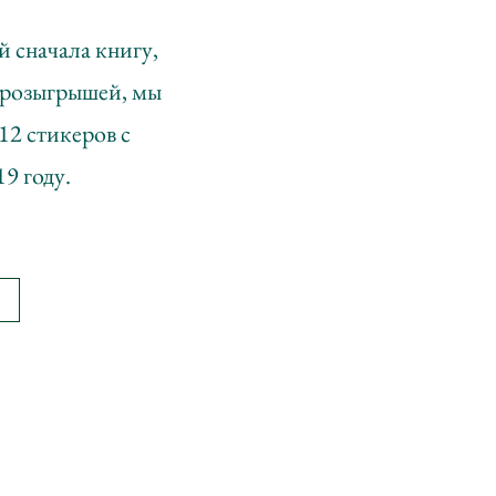
й сначала книгу,
х розыгрышей, мы
12 стикеров с
9 году.
й