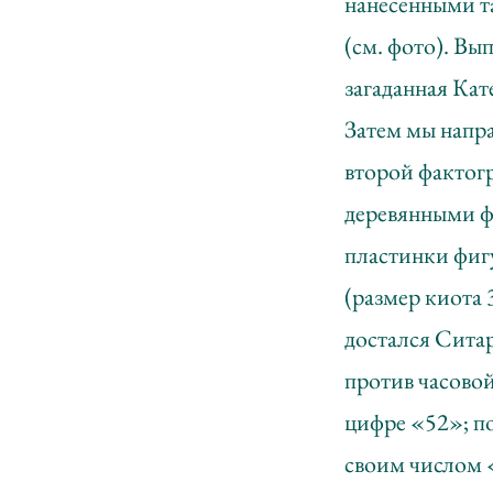
нанесенными т
(см. фото). Вы
загаданная Кат
Затем мы напра
второй фактог
деревянными ф
пластинки фигу
(размер киота 
достался Ситар
против часово
цифре «52»; п
своим числом «