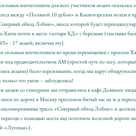
ильным впечатлением для всех участников акции оказалась 
 леса между «Поляной 10 дубов» и Киевогорским полем в пр
Северный обход Лобни», шоссе которой будет перпендекуляр
а-Хаген почти в месте «алтаря КД» с березами (там нами был
03» - 17 акций, включая эту).
и сильным впечатлением во время перемещения с просеки Ха
и под предводительством АМ (простой путь по лесу, которы
жних акциях) было переживание, когда мы вдруг обнаружили 
й только что ушли – заблудились!
сти акции со стикерами мы отправились в кафе Доминос пицц
затем по дороге в Москву простояли битый час на ж-д перее
(запланированная трасса «Северный обход Лобни» и должна 
 переезде с помощью моста над полотном железной дороги м
й «Луговая»).