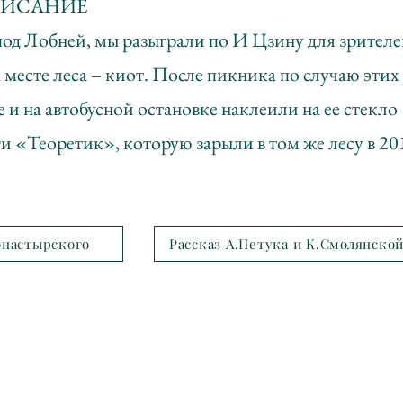
ПИСАНИЕ
под Лобней, мы разыграли по И Цзину для зрителе
 месте леса – киот. После пикника по случаю эти
 и на автобусной остановке наклеили на ее стекло 
 «Теоретик», которую зарыли в том же лесу в 201
онастырского
Рассказ А.Петука и К.Смолянско