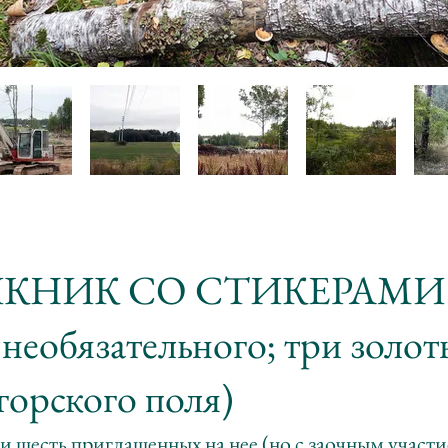
ПИКНИК СО СТИКЕРАМИ
 необязательного; три золо
горского поля)
 шесть приглашенных на нее (но с заочным участи