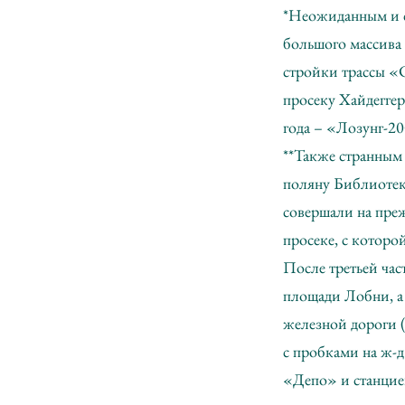
*Неожиданным и с
большого массива
стройки трассы «
просеку Хайдеггер
года – «Лозунг-20
**Также странным 
поляну Библиотек
совершали на пре
просеке, с которо
После третьей ча
площади Лобни, а 
железной дороги 
с пробками на ж-д
«Депо» и станцие