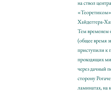
на ствол центр
«Теоретиком» т
Хайдеггера-Ха
Тем временем 
(общее время з
приступили к п
проходящих ми
через дачный п
сторону Рогаче
ламинатах, на 