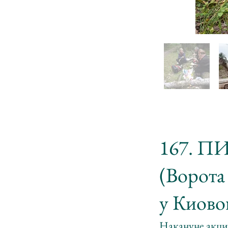
167. 
(Ворота
у Киово
Накануне акции