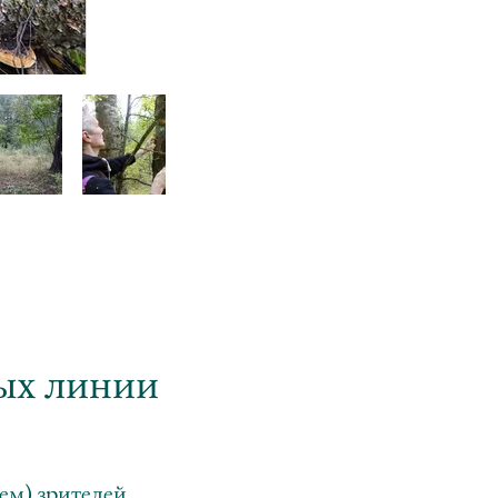
тых линии
ем) зрителей