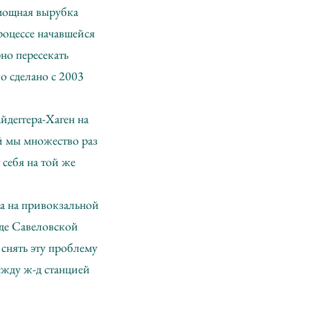
мощная вырубка
оцессе начавшейся
но пересекать
о сделано с 2003
йдеггера-Хаген на
й мы множество раз
себя на той же
а на привокзальной
зде Савеловской
снять эту проблему
ежду ж-д станцией