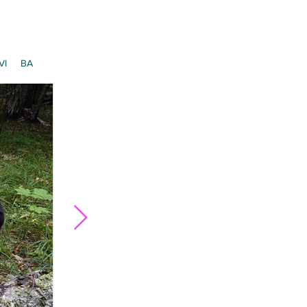
VI
BA