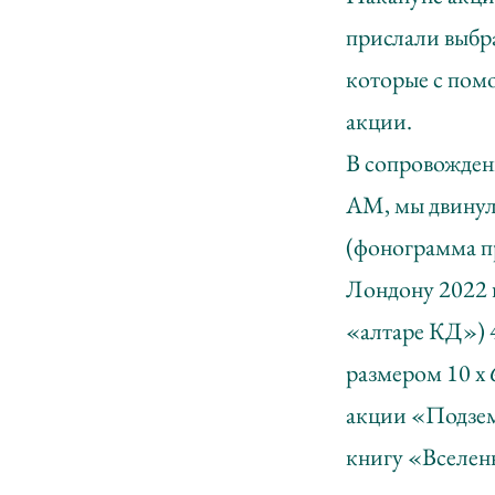
прислали выбра
которые с пом
акции.
В сопровожден
АМ, мы двинули
(фонограмма п
Лондону 2022 г
«алтаре КД») 
размером 10 х 
акции «Подземн
книгу «Вселенн