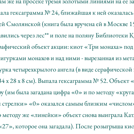
ам же на просеке тремя золотыми линиями на ее з
пала гексаграмма № 24, ближайшая к ней оказалась
ей Смолянской (книга была вручена ей в Москве 15
вились через лес** и поле на поляну Библиотеки К
рафический объект акции: киот «Три монаха» под 
игурками монахов и над ними - вырезанная из ме
рка четырехкрылого ангела (в виде серафической
34 х 28 х 8 см). Выпала гексаграмма № 52. Объект
у (им была загадана цифра «0» и по методу «круг
й стрелки» «0» оказался самым близким «числом»
о методу же «линейки» объект снова выиграла Ка
27», которое она загадала). После розыгрыша ки